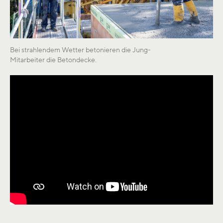
Bei strahlendem Wetter betonieren die Jung-
Mitarbeiter die Betondecke.