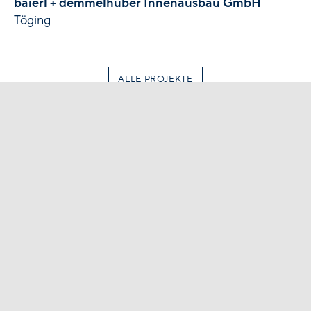
baierl + demmelhuber Innenausbau GmbH
Töging
ALLE PROJEKTE
+49 (0)8677 98 08-0
info@hinterschwepfinger.de
Hinterschwepfinger Projekt GmbH
Marktler Straße 1
84489 Burghausen